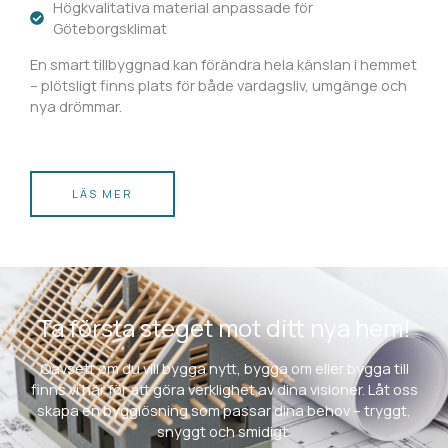
Högkvalitativa material anpassade för
Göteborgsklimat
En smart tillbyggnad kan förändra hela känslan i hemmet
– plötsligt finns plats för både vardagsliv, umgänge och
nya drömmar.
LÄS MER
Ta första steget mot ditt nya hem!
Oavsett om du vill bygga nytt, bygga om eller bygga till
finns vi här för att göra verklighet av dina visioner. Låt oss
skapa en bygglösning som passar dina behov – tryggt,
snyggt och smidigt.