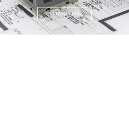
KONTAKTA OSS
Våra nöjda kunder!
Vi har hjälpt mängder av göteborgare att förverkliga
sina byggdrömmar – från nybyggen till tillbyggnader.
Här är några exempel där både resultat och
bemötande fått toppbetyg.
Tillbyggnaden smälte in perfekt med vårt
befintliga hus – både utseende och funktion
blev exakt som vi ville ha det.