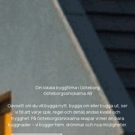
Din lokala byggfirma i Göteborg
Göteborgssnickarna AB
Oavsett om du vill bygga nytt, bygga om eller bygga ut, ser
vi till att varje spik, regel och detalj andas kvalié och
trygghet. På Göteborgssnickarna skapar vi mer än bara
byggnader – vi bygger hem, drömmar och nya möjligheter.